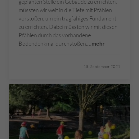
geplanten Stelle ein Gebäude zu errichten,
müssten wir weit in die Tiefe mit Pfählen
vorstoßen, um ein tragfähiges Fundament
zu errichten. Dabei müssten wir mit diesen
Pfählen durch das vorhandene
Bodendenkmal durchstoßen.
…mehr
15. September 2021