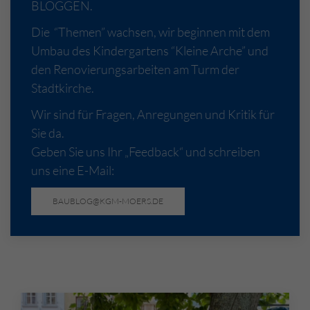
BLOGGEN.
Die “Themen” wachsen, wir beginnen mit dem
Umbau des Kindergartens “Kleine Arche” und
den Renovierungsarbeiten am Turm der
Stadtkirche.
Wir sind für Fragen, Anregungen und Kritik für
Sie da.
Geben Sie uns Ihr „Feedback“ und schreiben
uns eine E-Mail:
BAUBLOG@KGM-MOERS.DE