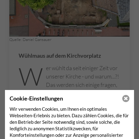
Quelle: Daniel Gansauer
Wühlmaus auf dem Kirchvorplatz
W
er wühlt da seit einiger Zeit vor
unserer Kirche - und warum…?!
Das werden sich einige fragen,
beim Bummeln rund um die Stadtkirche! Da
Cookie-Einstellungen
ich seit meiner frühen Kindheit Geschichte
Wir verwenden Cookies, um Ihnen ein optimales
liebe und die Archäologen meine Helden
Webseiten-Erlebnis zu bieten. Dazu zählen Cookies, die für
waren, drücke ich mir seit anderthalb
den Betrieb der Seite notwendig sind, sowie solche, die
Wochen am Bauzaun die Nase platt.
…
lediglich zu anonymen Statistikzwecken, für
mehr
Komforteinstellungen oder zur Anzeige personalisierter