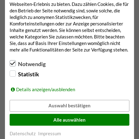
Webseiten-Erlebnis zu bieten. Dazu zählen Cookies, die für
den Betrieb der Seite notwendig sind, sowie solche, die
lediglich zu anonymen Statistikzwecken, für
Komforteinstellungen oder zur Anzeige personalisierter
Neue
Inhalte genutzt werden. Sie können selbst entscheiden,
Rahmenbedingungen
welche Kategorien Sie zulassen möchten. Bitte beachten
Sie, dass auf Basis Ihrer Einstellungen womöglich nicht
mehr alle Funktionalitäten der Seite zur Verfügung stehen.
Gut, dass wir die Möglichkeit haben, die
Notwendig
Bauphase zu beobachten. Unsere kleinen
Statistik
Forscher interessiert es sehr, was als
Nächstes passiert. Sie bauen schon
Details anzeigen/ausblenden
tatkräftig im kleinen Rahmen nach ihren
Vorstellungen.
Auswahl bestätigen
Alle auswählen
Datenschutz
Impressum