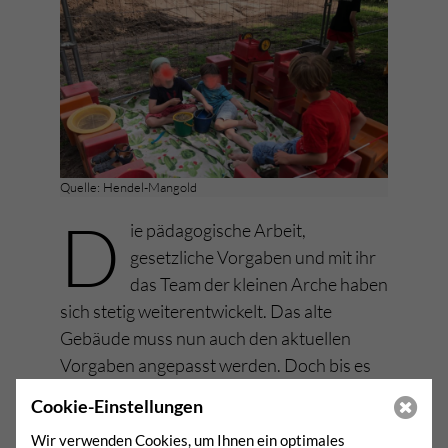
Quelle: Hendel-Mangold
D
ie pädagogische Arbeit,
gesetzliche Vorgaben und mit ihr
das Team der kleinen Arche haben
sich stetig weiterentwickelt. Das alte
Gebäude muss nun auch den aktuellen
Vorgaben angepasst werden. Doch bis es
fertig ist, ziehen wir mit 45 Kindern in unser
Cookie-Einstellungen
Ausweichquartier.
Wir verwenden Cookies, um Ihnen ein optimales